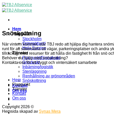
Skip
to
content
Hem
Snöskottning
Flaggvakt
Stockholm
Östergötland
När vintern kommer, står TBJ redo att hjälpa dig hantera snöm
Hela Sverige
runt för att säkerställa att vägar, parkeringsplatser och andra y
Tjänster
tillräckligt med resurser för att hålla din fastighet fri från snö
Flaggvakt/Signalvakt
Behöver du hjälp med snöskottning?
Grindvakt
Kontakta oss för ett tryggt och vintersäkert samarbete
Inbärning/logistik
Stenläggning
Renhållning av grönområden
Hem
Snöskottning
Flaggvakt
Kontakt
Tjänster
Om oss
Kontakt
Om oss
Copyright 2026 ©
TBJ Allservice AB
Hemsida skapad av
Synas Mera