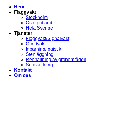
Hem
Flaggvakt
Stockholm
Östergötland
Hela Sverige
Tjänster
Flaggvakt/Signalvakt
Grindvakt
Inbärning/logistik
Stenläggning
Renhållning av grönområden
Snöskottning
Kontakt
Om oss