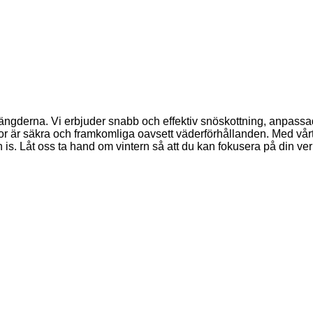
ängderna. Vi erbjuder snabb och effektiv snöskottning, anpassad
tor är säkra och framkomliga oavsett väderförhållanden. Med vårt f
 och is. Låt oss ta hand om vintern så att du kan fokusera på din v